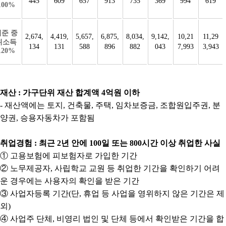
445
609
657
913
735
369
994
619
100%
기준 중
2,674,
4,419,
5,657,
6,875,
8,034,
9,142,
10,21
11,29
위소득
134
131
588
896
882
043
7,993
3,943
120%
재산 : 가구단위 재산 합계액 4억원 이하
- 재산액에는 토지, 건축물, 주택, 임차보증금, 조합원입주권, 분
양권, 승용자동차가 포함됨
취업경험 : 최근 2년 안에 100일 또는 800시간 이상 취업한 사실
① 고용보험에 피보험자로 가입한 기간
② 노무제공자, 사립학교 교원 등 취업한 기간을 확인하기 어려
운 경우에는 사용자의 확인을 받은 기간
③ 사업자등록 기간(단, 휴업 등 사업을 영위하지 않은 기간은 제
외)
④ 사업주 단체, 비영리 법인 및 단체 등에서 확인받은 기간을 합