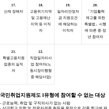
17.
18.
19.
20.
산재 장해자
고용위기지역
일자리안정자
「기업활력
및 고용재난
금 지원요건
제고를 위한
지역 등 이직
에 해당하는
특별법」시행
자
이직자
에 따른 중·장
년 참여자
21.
22.
특별고용지원
직접일자리사
업종의 실직
업 참여자(노
자
동시장이행형
중 해당사업)
국민취업지원제도 I유형에 참여할 수 없는 대상
- 근로능력, 취업 및 구직의사가 없는 사람
- 상급학교 진학 및 전문자격증 취득을 목적으로 각종 학교에 재