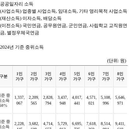
공공일자리 소득
(사업소득) 업종별 사업소득, 임대소득, 기타 영리목적 사업소득
(재산소득) 이자소득, 배당소득
(이전소득) 국민연금, 공무원연금, 군인연금, 사립학교 교직원연
금, 별정우체국연금
2024년 기준 중위소득
(단위: 원)
1인
2인
3인
4인
5인
6인
7인
8인
구분
가구
가구
가구
가구
가구
가구
가구
가구
기준 중
1,337,
2,209,
2,828,
3,437,
4,017,
4,571,
5,108,
5,646,
위소득
067
565
794
948
441
021
996
971
60%
기준 중
2,228,
3,682,
4,714,
5,729,
6,695,
7,618,
8,514,
9,411,
위소득