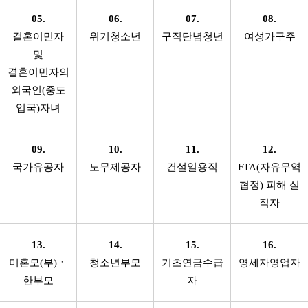
05.
06.
07.
08.
결혼이민자
위기청소년
구직단념청년
여성가구주
및
결혼이민자의
외국인(중도
입국)자녀
09.
10.
11.
12.
국가유공자
노무제공자
건설일용직
FTA(자유무역
협정) 피해 실
직자
13.
14.
15.
16.
미혼모(부)ㆍ
청소년부모
기초연금수급
영세자영업자
한부모
자