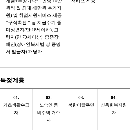
개월+부양가족* 1인당 10만
서비스 제공
원씩 월 최대 40만원 추가지
원) 및 취업지원서비스 제공
*구직촉진수당 지급주기 중
미성년자(만 18세이하), 고
령자(만 70세이상), 중증장
애인(장애인복지법 상 증명
서 발급자) 해당자
특정계층
01.
02.
03.
04.
기초생활수급
노숙인 등
북한이탈주민
신용회복지원
자
비주택 거주
자
자