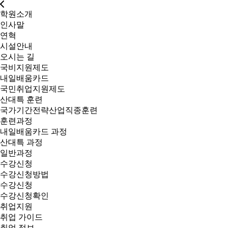
학원소개
인사말
연혁
시설안내
오시는 길
국비지원제도
내일배움카드
국민취업지원제도
산대특 훈련
국가기간전략산업직종훈련
훈련과정
내일배움카드 과정
산대특 과정
일반과정
수강신청
수강신청방법
수강신청
수강신청확인
취업지원
취업 가이드
취업 정보